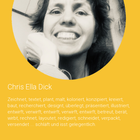
Chris Ella Dick
Zeichnet, textet, plant, malt, koloriert, konzipiert, kreiert,
baut, recherchiert, designt, überlegt, präsentiert, illustriert,
entwirft, verwirft, entwirft, verwirft, entwirft, betreut, berät,
wirbt, rechnet, layoutet, redigiert, schneidet, verpackt,
versendet ... schläft und isst gelegentlich.