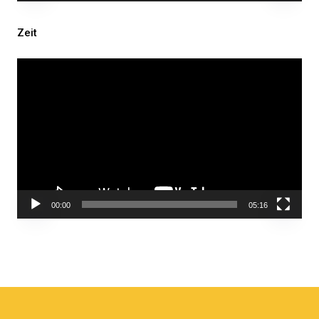
Zeit
Video-
Player
00:00
05:16